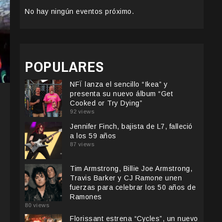
No hay ningún eventos próximo.
POPULARES
NFÏ lanza el sencillo “Ikea” y
presenta su nuevo álbum “Get
Cooked or Try Dying”
92 views
Jennifer Finch, bajista de L7, falleció
a los 59 años
87 views
Tim Armstrong, Billie Joe Armstrong,
Travis Barker y CJ Ramone unen
fuerzas para celebrar los 50 años de
Ramones
80 views
Florissant estrena “Cycles”, un nuevo