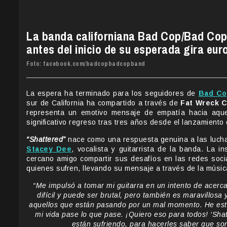
La banda californiana Bad Cop/Bad Cop 
antes del inicio de su esperada gira eur
Foto: facebook.com/badcopbadcopband
La espera ha terminado para los seguidores de
Bad Co
sur de California ha compartido a través de
Fat Wreck 
representa un emotivo mensaje de empatía hacia aquel
significativo regreso tras tres años desde el lanzamiento
“Shattered”
nace como una respuesta genuina a las lucha
Stacey Dee
, vocalista y guitarrista de la banda. La i
cercano amigo compartir sus desafíos en las redes soci
quienes sufren, llevando su mensaje a través de la música
“Me impulsó a tomar mi guitarra en un intento de acerca
difícil y puede ser brutal, pero también es maravillos
aquellos que están pasando por un mal momento. He esta
mi vida pase lo que pase. ¡Quiero eso para todos! ‘Sh
están sufriendo, para hacerles saber que so