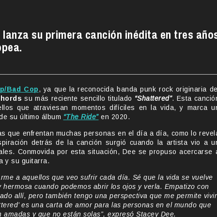
lanza su primera canción inédita en tres año
opea.
p/Bad Cop
, ya que la reconocida banda punk rock originaria de
Chords
su más reciente sencillo titulado
“Shattered”
. Esta canció
los que atraviesan momentos difíciles en la vida, y marca u
 de su último álbum
“The Ride”
en 2020.
s que enfrentan muchas personas en el día a día, como lo revel
nspiración detrás de la canción surgió cuando la artista vio a u
ales. Conmovida por esta situación, Dee se propuso acercarse 
 y su guitarra.
rme a aquellos que veo sufrir cada día. Sé que la vida se vuelve
a y hermosa cuando podemos abrir los ojos y verla. Empatizo con
do allí, pero también tengo una perspectiva que me permite vivir
attered’ es una carta de amor para las personas en el mundo que
n amadas y que no están solas”, expresó Stacey Dee.