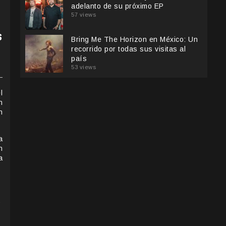
adelanto de su próximo EP
57 views
s
Bring Me The Horizon en México: Un
recorrido por todas sus visitas al
país
53 views
l
n
n
a
n
a