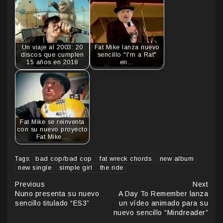
Un viaje al 2003: 20
Fat Mike lanza nuevo
discos que cumplen
sencillo "I'm a Rat"
15 años en 2018
en…
Fat Mike se reinventa
con su nuevo proyecto
Fat Mike…
bad cop/bad cop
fat wreck chords
new album
Tags:
new single
simple girl
the ride
Continue
Previous
Next
Nuno presenta su nuevo
A Day To Remember lanza
Reading
sencillo titulado “ES3”
un vídeo animado para su
nuevo sencillo “Mindreader”