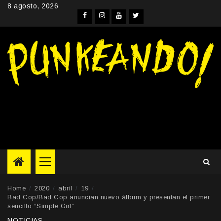
Skip
8 agosto, 2026
to
Facebook
Instagram
YouTube
Twitter
content
Primary
Menu
Home
2020
abril
19
Bad Cop/Bad Cop anuncian nuevo álbum y presentan el primer
sencillo “Simple Girl”
NOTICIAS