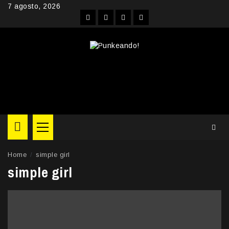
Skip
7 agosto, 2026
to
Facebook
Instagram
YouTube
Twitter
content
Primary
Menu
Home
simple girl
simple girl