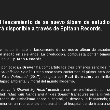
el lanzamiento de su nuevo álbum de estudio
á disponible a través de Epitaph Records.
e
ha confirmado el lanzamiento de su nuevo álbum de estudio
ial inédito en seis años. La producción, compuesta por 14 temas
l sello
Epitaph Records
.
o por
Jordan Dreyer
ha compartido los tres primeros sencillos:
y
“Autofiction Detail”
. Estas canciones conforman el primer acto de
la
First Reformed
(2017), dirigida por
Paul Schrader
, un thrille
colapso ambiental y moral del mundo moderno.
pectiva:
“I Shaved My Head”
muestra a un hombre lidiando con s
edad;
“Man with Hands and Ankles Bound”
transcurre en la mirad
rgada de simbolismo sobre el control, el deseo y la impotencia; 
mina en un reencuentro emocional en el hospital donde trabaja s