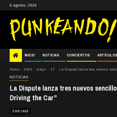
Skip
6 agosto, 2026
to
content
INICIO
NOTICIAS
CONCIERTOS
ARTÍCULO
Home
2025
mayo
17
La Dispute lanza tres nuevos sen
NOTICIAS
La Dispute lanza tres nuevos sencil
Driving the Car”
3 min read