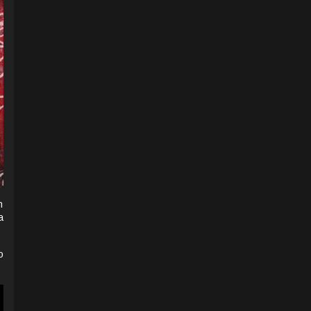
n
a
o