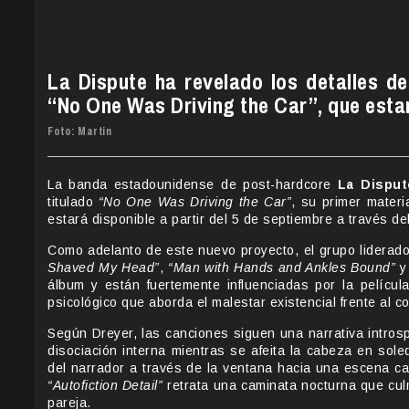
La Dispute ha revelado los detalles d
“No One Was Driving the Car”, que estar
Foto: Martin
La banda estadounidense de post-hardcore
La Disput
titulado
“No One Was Driving the Car”
, su primer mater
estará disponible a partir del 5 de septiembre a través de
Como adelanto de este nuevo proyecto, el grupo liderad
Shaved My Head”
,
“Man with Hands and Ankles Bound”
álbum y están fuertemente influenciadas por la pelícu
psicológico que aborda el malestar existencial frente al 
Según Dreyer, las canciones siguen una narrativa intros
disociación interna mientras se afeita la cabeza en sol
del narrador a través de la ventana hacia una escena ca
“Autofiction Detail”
retrata una caminata nocturna que cul
pareja.