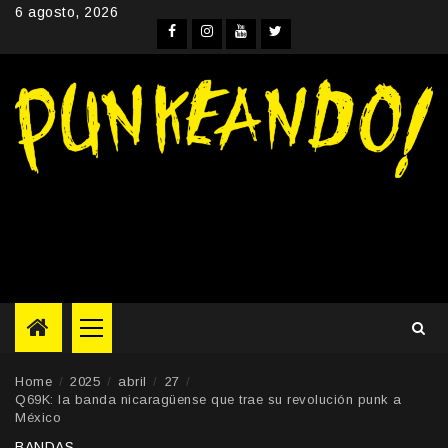
Skip
6 agosto, 2026
to
Facebook
Instagram
YouTube
Twitter
content
Primary
Menu
Home
2025
abril
27
Q69K: la banda nicaragüense que trae su revolución punk a
México
BANDAS