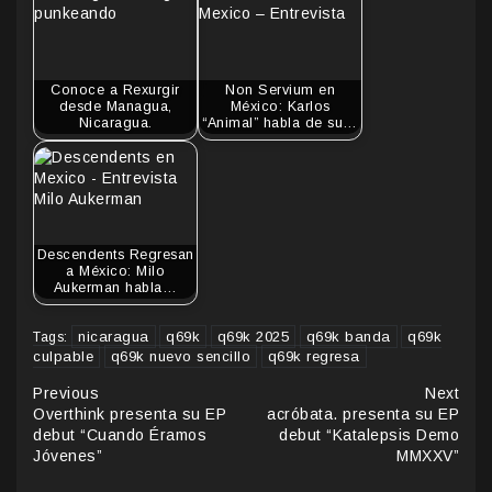
Conoce a Rexurgir
Non Servium en
desde Managua,
México: Karlos
Nicaragua.
“Animal” habla de su…
Descendents Regresan
a México: Milo
Aukerman habla…
nicaragua
q69k
q69k 2025
q69k banda
q69k
Tags:
culpable
q69k nuevo sencillo
q69k regresa
Continue
Previous
Next
Overthink presenta su EP
acróbata. presenta su EP
Reading
debut “Cuando Éramos
debut “Katalepsis Demo
Jóvenes”
MMXXV”