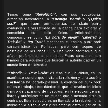
Temas como
“Revolución”,
con sus evocadoras
armonías noventeras, o
“Enemigo Mortal”
y
“¿Quién
sos?”
, que traen reminiscencias del skate punk,
evidencian la versatilidad de la banda para explorar y
consolidar su estilo único. Adicionalmente,
composiciones como
“Es hora de elegir”
,
“Libertad o
Traición”
y
“Yo Traté”
mantienen el sonido punk rock
característico de Porfiados, pero con toques de
nostalgia de los años 90 y una vena alternativa que
añade profundidad a su sonido. Estas canciones son
himnos para aquellos que buscan la autenticidad en un
mundo lleno de falsedad.
“Episodio 2: Revolución”
es más que un álbum, es un
manifiesto sonoro que invita a la reflexión y a la acción.
Porfiados
ha logrado plasmar la esencia del punk rock
en este trabajo, recordándonos que la revolución inicia
dentro de cada uno de nosotros, en la elección de ser
libres y auténticos en un mundo que a menudo dicta lo
contrario. Este episodio es un llamado a la rebelión, una
invitación a alzar la voz y reclamar nuestro lugar en la