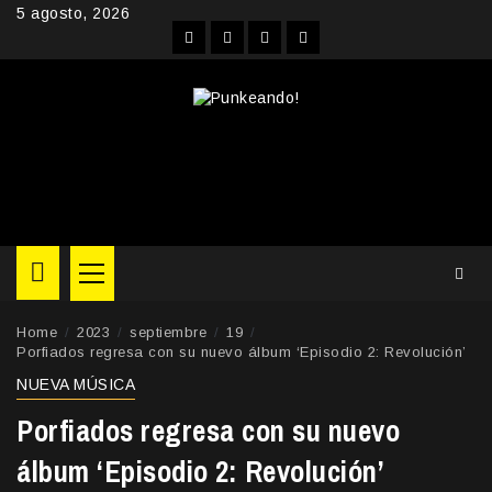
Skip
5 agosto, 2026
to
Facebook
Instagram
YouTube
Twitter
content
Primary
Menu
Home
2023
septiembre
19
Porfiados regresa con su nuevo álbum ‘Episodio 2: Revolución’
NUEVA MÚSICA
Porfiados regresa con su nuevo
álbum ‘Episodio 2: Revolución’