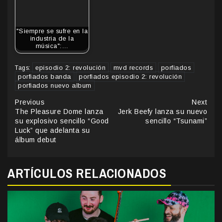
"Siempre se sufre en la
industria de la
música":…
episodio 2: revolución
mvd records
porfiados
Tags:
porfiados banda
porfiados episodio 2: revolución
porfiados nuevo album
Continue
Previous
Next
The Pleasure Dome lanza
Jerk Beefy lanza su nuevo
Reading
su explosivo sencillo “Good
sencillo “Tsunami”
Luck” que adelanta su
álbum debut
ARTÍCULOS RELACIONADOS