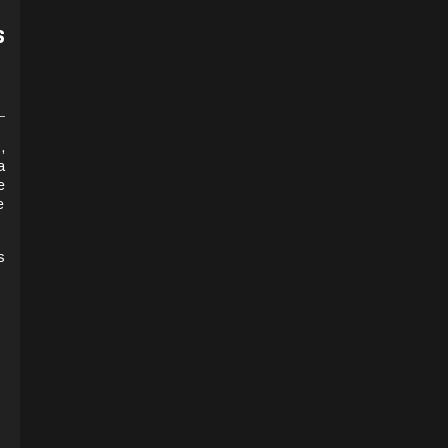
s
,
a
e
e
s