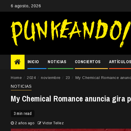
Skip
6 agosto, 2026
to
content
INICIO
NOTICIAS
CONCIERTOS
ARTÍCULO
Home
2024
noviembre
23
My Chemical Romance anuncia
NOTICIAS
My Chemical Romance anuncia gira p
3 min read
2 años ago
Victor Tellez