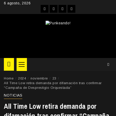
Skip
6 agosto, 2026
to
Facebook
Instagram
YouTube
Twitter
content
Primary
Menu
Home
2024
noviembre
23
All Time Low retira demanda por difamación tras confirmar
“Campaña de Desprestigio Orquestada”
NOTICIAS
All Time Low retira demanda por
difamación tras confirmar “Campaña