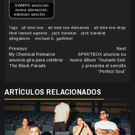
SWMRS anuncian
nueva alineación;
estrenan sencillo…
all time low
all time low demanda
all time low drop
Tags:
libel lawsuit against
jack barakat
jack barakat
allegations
michael b. garfinkel
Continue
Previous
Next
My Chemical Romance
SPIRITBOX anuncia su
Reading
anuncia gira para celebrar
nuevo álbum ‘Tsunami Sea’
The Black Parade
y presenta el sencillo
“Perfect Soul”
ARTÍCULOS RELACIONADOS