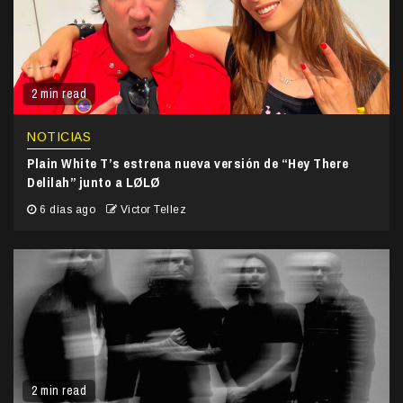
2 min read
NOTICIAS
Plain White T’s estrena nueva versión de “Hey There
Delilah” junto a LØLØ
6 días ago
Victor Tellez
2 min read