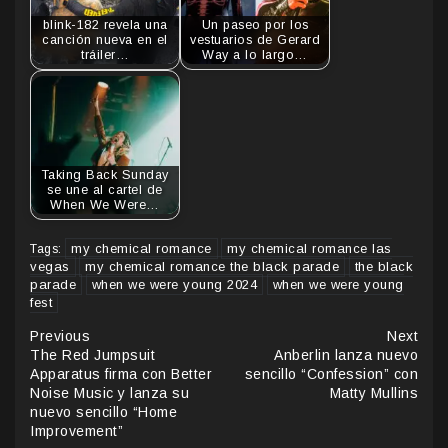
blink-182 revela una
Un paseo por los
canción nueva en el
vestuarios de Gerard
tráiler…
Way a lo largo…
Taking Back Sunday
se une al cartel de
When We Were…
my chemical romance
my chemical romance las
Tags:
vegas
my chemical romance the black parade
the black
parade
when we were young 2024
when we were young
fest
Continue
Previous
Next
The Red Jumpsuit
Anberlin lanza nuevo
Reading
Apparatus firma con Better
sencillo “Confession” con
Noise Music y lanza su
Matty Mullins
nuevo sencillo “Home
Improvement”