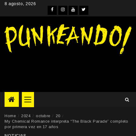
Skip
8 agosto, 2026
to
Facebook
Instagram
YouTube
Twitter
content
Primary
Menu
Home
2024
octubre
20
My Chemical Romance interpreta “The Black Parade” completo
por primera vez en 17 años
NOTICIAS