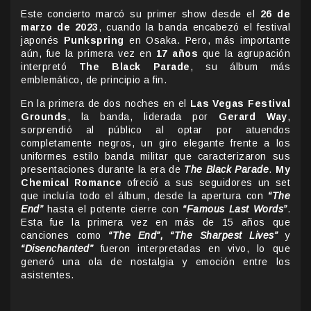
Este concierto marcó su primer show desde el
26 de
marzo de 2023
, cuando la banda encabezó el festival
japonés
Punkspring
en Osaka. Pero, más importante
aún, fue la primera vez en
17 años
que la agrupación
interpretó
The Black Parade
, su álbum más
emblemático, de principio a fin.
En la primera de dos noches en el
Las Vegas Festival
Grounds
, la banda, liderada por
Gerard Way
,
sorprendió al público al optar por atuendos
completamente negros, un giro elegante frente a los
uniformes estilo banda militar que caracterizaron sus
presentaciones durante la era de
The Black Parade
.
My
Chemical Romance
ofreció a sus seguidores un set
que incluía todo el álbum, desde la apertura con
“The
End”
hasta el potente cierre con
“Famous Last Words”
.
Esta fue la primera vez en más de 15 años que
canciones como
“The End”, “The Sharpest Lives”
y
“Disenchanted”
fueron interpretadas en vivo, lo que
generó una ola de nostalgia y emoción entre los
asistentes.