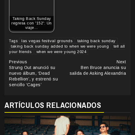
Taking Back Sunday
regresa con '152': Un
viaje…
las vegas festival grounds
taking back sunday
Tags:
taking back sunday added to when we were young
tell all
your friends
when we were young 2024
Continue
Previous
Next
Strung Out anunció su
Ben Bruce anuncia su
Reading
nuevo álbum, ‘Dead
salida de Asking Alexandria
Rebellion’, y estrenó su
sencillo ‘Cages’
ARTÍCULOS RELACIONADOS