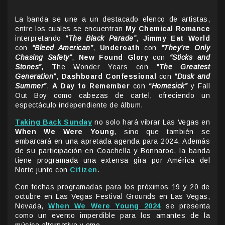
La banda se une a un destacado elenco de artistas,
entre los cuales se encuentran
My Chemical Romance
interpretando
“The Black Parade”
,
Jimmy Eat World
con
“Bleed American”
,
Underoath
con
“They’re Only
Chasing Safety”
,
New Found Glory
con
“Sticks and
Stones”,
The Wonder Years con
“The Greatest
Generation”
,
Dashboard Confessional
con
“Dusk and
Summer”
,
A Day to Remember
con
“Homesick”
y Fall
Out Boy como cabezas de cartel, ofreciendo un
espectáculo independiente de álbum.
Taking Back Sunday
no solo hará vibrar Las Vegas en
When We Were Young
, sino que también se
embarcará en una apretada agenda para 2024. Además
de su participación en Coachella y Bonnaroo, la banda
tiene programada una extensa gira por América del
Norte junto con
Citizen
.
Con fechas programadas para los próximos 19 y 20 de
octubre en Las Vegas Festival Grounds en Las Vegas,
Nevada,
When We Were Young 2024
se presenta
como un evento imperdible para los amantes de la
música alternativa y emo.