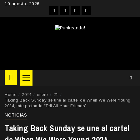
Skip
10 agosto, 2026
to
Facebook
Instagram
YouTube
Twitter
content
Primary
Menu
Home
2024
enero
21
Taking Back Sunday se une al cartel de When We Were Young
2024, interpretando ‘Tell All Your Friends’
NOTICIAS
Taking Back Sunday se une al cartel
de When We Were Young 2024,