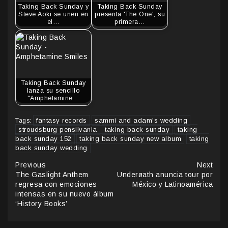
Taking Back Sunday y
Taking Back Sunday
Steve Aoki se unen en
presenta 'The One', su
el…
primera…
Taking Back Sunday
lanza su sencillo
"Amphetamine…
fantasy records
sammi and adam's wedding
Tags:
stroudsburg pensilvania
taking back sunday
taking
back sunday 152
taking back sunday new album
taking
back sunday wedding
Continue
Previous
Next
The Gaslight Anthem
Underøath anuncia tour por
Reading
regresa con emociones
México y Latinoamérica
intensas en su nuevo álbum
‘History Books’