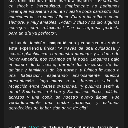
sus sentimientos sobre ese día especial:
“Estábamos
en shock e incredulidad; simplemente no podíamos
creer que estuvieran aquí en nuestra boda cantando dos
canciones de su nuevo álbum. Fueron increíbles, como
siempre, y muy amables. ¡Adam incluso nos dio algunos
consejos sobre relaciones! Fue la sorpresa perfecta
para un día ya perfecto”
.
La banda también compartió sus pensamientos sobre
esta experiencia única:
“A través de una cuidadosa y
secreta planificación con nuestra manager y la dama de
honor Amanda, nos colamos en la boda. Llegamos bajo
el manto de la noche, durante los discursos de los
amigos y familiares de los novios, y fuimos llevados a
una habitación, esperando ansiosamente nuestra
presentación. Ingresamos a la hermosa sala de
recepción entre fuertes ovaciones, ¡y pudimos sentir el
amor! Saludamos a Adam y Sammi con flores, cálidos
abrazos y una copia de nuestro nuevo álbum. Fue
verdaderamente una noche hermosa, y estamos
agradecidos de haber sido parte de ella”.
El álbum
“152”
de
Taking Back Sunday
, lanzado el