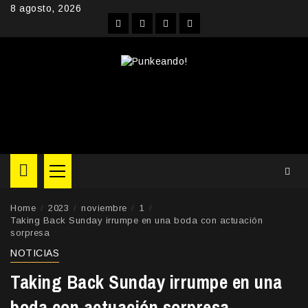
Skip
8 agosto, 2026
to
Facebook
Instagram
YouTube
Twitter
content
Primary
Menu
Home
2023
noviembre
1
Taking Back Sunday irrumpe en una boda con actuación
sorpresa
NOTICIAS
Taking Back Sunday irrumpe en una
boda con actuación sorpresa