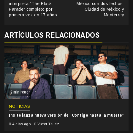
Reading
interpreta “The Black
México con dos fechas:
Parade” completo por
Ciudad de México y
primera vez en 17 años
Monterrey
ARTÍCULOS RELACIONADOS
2 min read
NOTICIAS
Insite lanza nueva versión de “Contigo hasta la muerte”
4 días ago
Victor Tellez