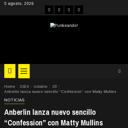
Skip
5 agosto, 2026
to
Facebook
Instagram
YouTube
Twitter
content
Primary
Menu
Home
2024
octubre
20
Anberlin lanza nuevo sencillo “Confession” con Matty Mullins
NOTICIAS
Anberlin lanza nuevo sencillo
“Confession” con Matty Mullins