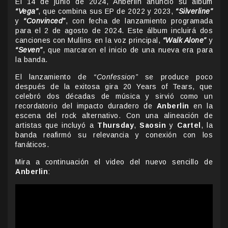
El 14 de junio de 2024, Anberlin anunció su álbum
“Vega”
, que combina sus EP de 2022 y 2023,
“Silverline”
y
“Convinced”
, con fecha de lanzamiento programada
para el 2 de agosto de 2024. Este álbum incluirá dos
canciones con Mullins en la voz principal,
“Walk Alone”
y
“Seven”
, que marcaron el inicio de una nueva era para
la banda.
El lanzamiento de
“Confession”
se produce poco
después de la exitosa gira 20 Years of Tears, que
celebró dos décadas de música y sirvió como un
recordatorio del impacto duradero de
Anberlin
en la
escena del rock alternativo. Con una alineación de
artistas que incluyó a
Thursday
,
Saosin
y
Cartel
, la
banda reafirmó su relevancia y conexión con los
fanáticos.
Mira a continuación el video del nuevo sencillo de
Anberlin
: