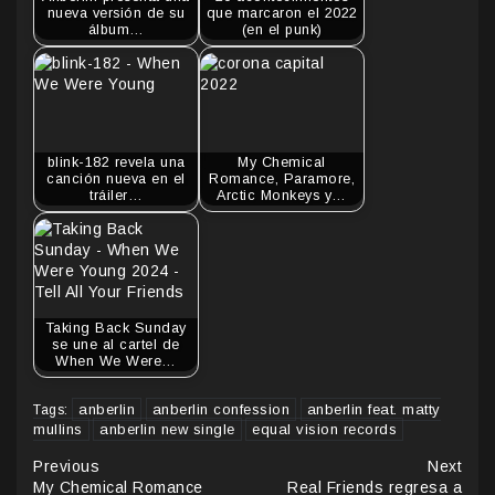
nueva versión de su
que marcaron el 2022
álbum…
(en el punk)
blink-182 revela una
My Chemical
canción nueva en el
Romance, Paramore,
tráiler…
Arctic Monkeys y…
Taking Back Sunday
se une al cartel de
When We Were…
anberlin
anberlin confession
anberlin feat. matty
Tags:
mullins
anberlin new single
equal vision records
Continue
Previous
Next
My Chemical Romance
Real Friends regresa a