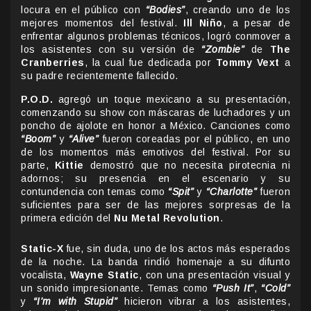
locura en el público con
“Bodies”
, creando uno de los
mejores momentos del festival.
Ill Niño
, a pesar de
enfrentar algunos problemas técnicos, logró conmover a
los asistentes con su versión de
“Zombie”
de
The
Cranberries
, la cual fue dedicada por
Tommy Vext
a
su padre recientemente fallecido.
P.O.D.
agregó un toque mexicano a su presentación,
comenzando su show con máscaras de luchadores y un
poncho de ajolote en honor a México. Canciones como
“Boom”
y
“Alive”
fueron coreadas por el público, en uno
de los momentos más emotivos del festival. Por su
parte,
Kittie
demostró que no necesita pirotecnia ni
adornos; su presencia en el escenario y su
contundencia con temas como
“Spit”
y
“Charlotte”
fueron
suficientes para ser de las mejores sorpresas de la
primera edición del
Nu Metal Revolution
.
Static-X
fue, sin duda, uno de los actos más esperados
de la noche. La banda rindió homenaje a su difunto
vocalista,
Wayne Static
, con una presentación visual y
un sonido impresionante. Temas como
“Push It”
,
“Cold”
y
“I’m with Stupid”
hicieron vibrar a los asistentes,