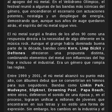
al apogeo del nü metal. En el Velódromo Olímpico, el
festival reunió a algunas de las bandas más icónicas del
género, que encendieron el escenario con actuaciones
potentes, nostalgia y un despliegue de energía,
demostrando que, aunque sus años de auge quedaron
atrás, el espíritu del nü metal sigue vivo.
El nü metal surgió a finales de los años 90 como una
respuesta directa a la necesidad de algo diferente en la
música rock. Aunque el grunge había dominado buena
parte de la década, bandas como
Korn
,
Limp Bizkit
y
Deftones
ofrecieron una propuesta distinta,
combinando elementos del metal con influencias del hip
hop e incluso el industrial. Era un género que rompía
las reglas.
Entre 1999 y 2001, el nü metal alcanzó su punto más
alto, con álbumes debut que se convertirían en himnos
para sus seguidores. Bandas como
Linkin Park
,
Mudvayne
,
Slipknot
,
Drowning Pool
,
Papa Roach
,
entre otros, definieron el sonido de una época y, en el
proceso, lograron unificar a millones de jóvenes que
encontraron en sus letras y su estilo una forma de
expresión. Sin embargo, los cambios en la industria y el