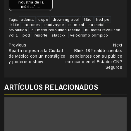
industria de la
música":…
adema
dope
drowning pool
filtro
hed pe
Tags:
kittie
ladrones
mudvayne
nu metal
nu metal
revolution
nu metal revolution reseña
nu metal revolution
vol 1
pod
resorte
static-x
velódromo olímpico
Continue
Previous
Next
Sparta regresa a la Ciudad
Blink-182 saldó cuentas
Reading
de México con un nostálgico
pendientes con su público
y poderoso show
mexicano en el Estadio GNP
Seguros
ARTÍCULOS RELACIONADOS