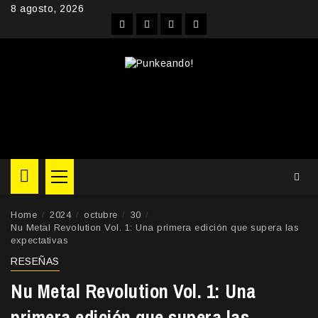
Skip
8 agosto, 2026
to
Facebook
Instagram
YouTube
Twitter
content
Primary
Menu
Home
2024
octubre
30
Nu Metal Revolution Vol. 1: Una primera edición que supera las
expectativas
RESEÑAS
Nu Metal Revolution Vol. 1: Una
primera edición que supera las