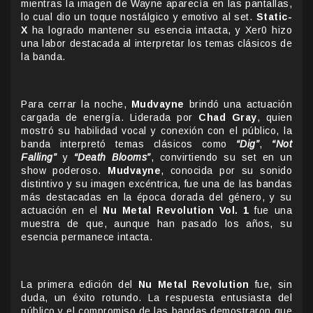
mientras la imagen de Wayne aparecía en las pantallas,
lo cual dio un toque nostálgico y emotivo al set.
Static-
X
ha logrado mantener su esencia intacta, y Xer0 hizo
una labor destacada al interpretar los temas clásicos de
la banda.
Para cerrar la noche,
Mudvayne
brindó una actuación
cargada de energía. Liderada por
Chad Gray
, quien
mostró su habilidad vocal y conexión con el público, la
banda interpretó temas clásicos como
“Dig”
,
“Not
Falling”
y
“Death Blooms”
, convirtiendo su set en un
show poderoso.
Mudvayne
, conocida por su sonido
distintivo y su imagen excéntrica, fue una de las bandas
más destacadas en la época dorada del género, y su
actuación en el
Nu Metal Revolution Vol. 1
fue una
muestra de que, aunque han pasado los años, su
esencia permanece intacta.
La primera edición del
Nu Metal Revolution
fue, sin
duda, un éxito rotundo. La respuesta entusiasta del
público y el compromiso de las bandas demostraron que