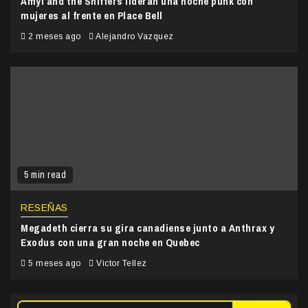
Amyl and the Sniffers lideran una noche punk con
mujeres al frente en Place Bell
2 meses ago
Alejandro Vazquez
5 min read
RESEÑAS
Megadeth cierra su gira canadiense junto a Anthrax y
Exodus con una gran noche en Quebec
5 meses ago
Victor Tellez