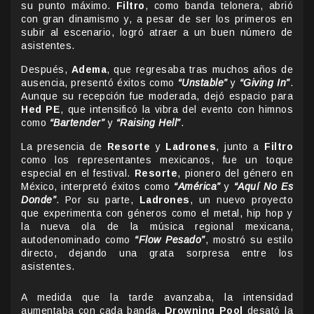
su punto máximo.
Filtro
, como banda telonera, abrió
con gran dinamismo y, a pesar de ser los primeros en
subir al escenario, logró atraer a un buen número de
asistentes.
Después,
Adema
, que regresaba tras muchos años de
ausencia, presentó éxitos como
“Unstable”
y
“Giving In”
.
Aunque su recepción fue moderada, dejó espacio para
Hed PE
, que intensificó la vibra del evento con himnos
como
“Bartender”
y
“Raising Hell”
.
La presencia de
Resorte
y
Ladrones
, junto a
Filtro
como los representantes mexicanos, fue un toque
especial en el festival.
Resorte
, pionero del género en
México, interpretó éxitos como
“América”
y
“Aquí No Es
Donde”
. Por su parte,
Ladrones
, un nuevo proyecto
que experimenta con géneros como el metal, hip hop y
la nueva ola de la música regional mexicana,
autodenominado como
“Flow Pesado”
, mostró su estilo
directo, dejando una grata sorpresa entre los
asistentes.
A medida que la tarde avanzaba, la intensidad
aumentaba con cada banda.
Drowning Pool
desató la