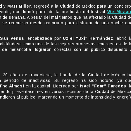
d
y
Matt Miller
, regresó a la Ciudad de México para un conciert
nto, que formó parte de la pre-fiesta del festival
We Misse
n de semana. A pesar del mal tiempo que ha afectado la Ciudad d
a se reunieron desde temprano para disfrutar de una noche qu
a
San Venus
, encabezada por
Uziel “Uxi” Hernández
, abrió l
olidándose como una de las mejores promesas emergentes de l
 de melancolía, lograron conectar con un público dispuesto 
20 años de trayectoria, la banda de la Ciudad de México h
 periodo de inactividad. Su regreso ha sido notorio, ya qu
The Almost
en la capital. Liderada por
Isael “Fear” Paredes
, l
iendo presentaciones en varios recintos de la Ciudad de México
ndieron al público, marcando un momento de intensidad y energí