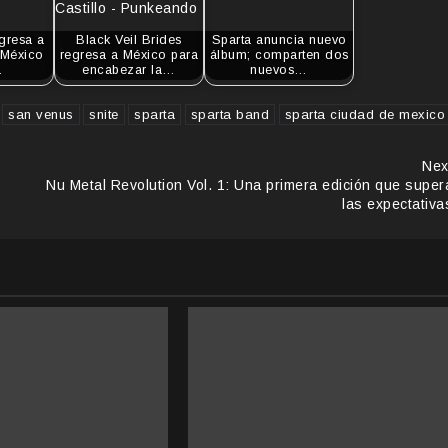
egresa a
Black Veil Brides
Sparta anuncia nuevo
 México
regresa a México para
álbum; comparten dos
…
encabezar la…
nuevos…
san venus
snite
sparta
sparta band
sparta ciudad de mexico
Nex
Nu Metal Revolution Vol. 1: Una primera edición que super
las expectativa