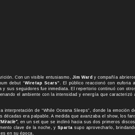
rición. Con un visible entusiasmo,
Jim Ward
y compañía abriero
bum debut “
Wiretap Scars”
. El público reaccionó con euforia a
a y sus seguidores fue inmediata. El repertorio continuó con otro
llenando el ambiente con la intensidad y energía que caracterizó 
 interpretación de “While Oceana Sleeps”, donde la emoción d
s décadas era palpable. A medida que avanzaba el show, los fan
“Miracle”
, en un set que se inclinó hacia sus dos primeros disco
emento clave de la noche, y
Sparta
supo aprovecharlo, brindand
tes en su época.