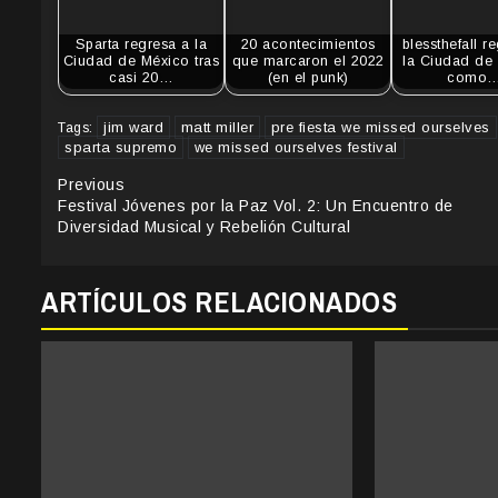
Sparta regresa a la
20 acontecimientos
blessthefall r
Ciudad de México tras
que marcaron el 2022
la Ciudad de
casi 20…
(en el punk)
como
jim ward
matt miller
pre fiesta we missed ourselves
Tags:
sparta supremo
we missed ourselves festival
Continue
Previous
Festival Jóvenes por la Paz Vol. 2: Un Encuentro de
Reading
Diversidad Musical y Rebelión Cultural
ARTÍCULOS RELACIONADOS