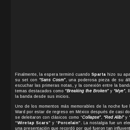
Finalmente, la espera terminó cuando
Sparta
hizo su apa
su set con
“Sans Cosm”
, una poderosa pieza de su ál
escuchar las primeras notas, y la conexión entre la band
temas destacados como
“Breaking the Broken”
y
“Mye”
, 
la banda desde sus inicios.
Uno de los momentos más memorables de la noche fue la
Ward por estar de regreso en México después de casi do
se deleitaron con clásicos como “
Collapse”
,
“Red Alibi”
y
“Wiretap Scars”
y “
Porcelain”
. La nostalgia fue un el
una presentación que recordó por qué fueron tan influyen