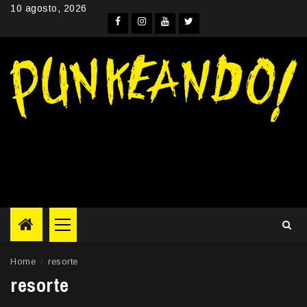
Skip
10 agosto, 2026
to
Facebook
Instagram
YouTube
Twitter
content
Primary
Menu
Home
resorte
resorte