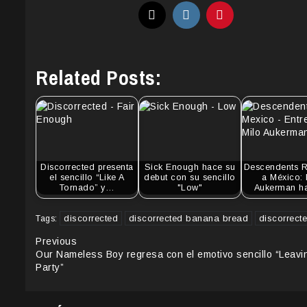
Related Posts:
Discorrected presenta
Sick Enough hace su
Descendents 
el sencillo “Like A
debut con su sencillo
a México: 
Tornado” y…
"Low"
Aukerman h
discorrected
discorrected banana bread
discorrect
Tags:
Continue
Previous
Our Nameless Boy regresa con el emotivo sencillo “Leavi
Reading
Party”