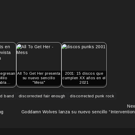
Regresan
All To Get Her presenta
2001: 15 discos que
Milo
su nuevo sencillo
cumplen XX años en el
abla…
"Mess"
2021
ed band
discorrected fair enough
discorrected punk rock
Nex
ng
Goddamn Wolves lanza su nuevo sencillo “Intervention