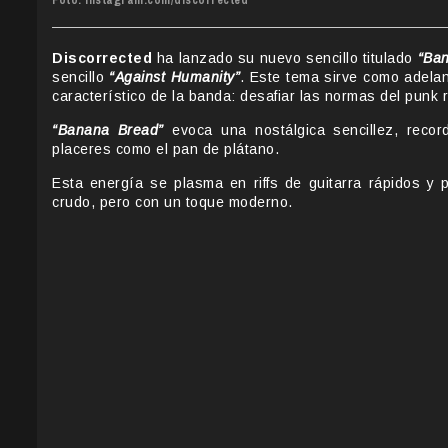
Foto: instagram.com/discorrected
Discorrected
ha lanzado su nuevo sencillo titulado
“Ba
sencillo
“Against Humanity”
. Este tema sirve como adela
característico de la banda: desafiar las normas del punk r
“Banana Bread”
evoca una nostálgica sencillez, reco
placeres como el pan de plátano.
Esta energía se plasma en riffs de guitarra rápidos y 
crudo, pero con un toque moderno.