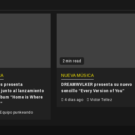
2 min read
CA
NUEVA MÚSICA
ds presenta
DREAMWVLKER presenta su nuevo
junto al lanzamiento
sencillo “Every Version of You”
álbum “Home is Where
4 días ago
Victor Tellez
s”
Equipo punkeando