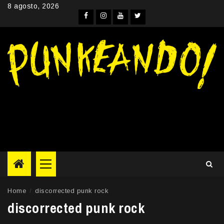
Skip
8 agosto, 2026
to
Facebook
Instagram
YouTube
Twitter
content
Primary
Menu
Home
discorrected punk rock
discorrected punk rock