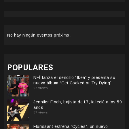
No hay ningún eventos próximo.
POPULARES
NFÏ lanza el sencillo “Ikea” y presenta su
nuevo álbum “Get Cooked or Try Dying”
93 views
Jennifer Finch, bajista de L7, falleció a los 59
años
87 views
Florissant estrena “Cycles”, un nuevo