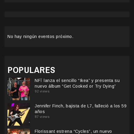
No hay ningún eventos próximo.
POPULARES
NFÏ lanza el sencillo “Ikea” y presenta su
nuevo álbum “Get Cooked or Try Dying”
92 views
Jennifer Finch, bajista de L7, falleció a los 59
años
87 views
Florissant estrena “Cycles”, un nuevo