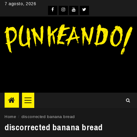
Skip
7 agosto, 2026
to
Facebook
Instagram
YouTube
Twitter
content
Primary
Menu
Home
discorrected banana bread
discorrected banana bread