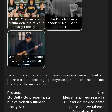
NOBRO anuncia su
The Dirty Nil lanza
álbum debut "Set Your
“Rock N’ Roll Band”,
Pussy Free" y…
tercer…
Jim Lindberg anunció
su primer álbum en
solitario:…
dine alone records
here comes our wave
i think im
Tags:
paranoid
jim lindberg
pennywise
the black pacific
the
black pacific new album
Continue
Previous
Next
Go Betty Go presenta su
blessthefall regresa a la
Reading
nuevo sencillo titulado
Ciudad de México como
“Party At Sea”
parte del We Missed
Ourselves Festival