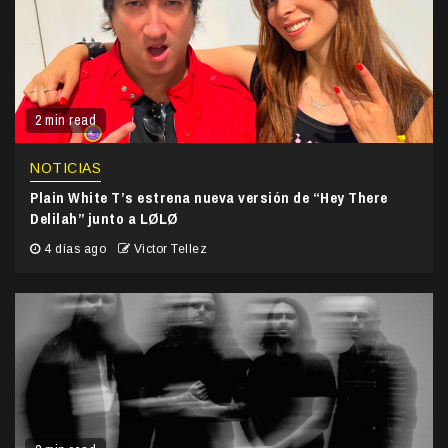
2 min read
NOTICIAS
Plain White T’s estrena nueva versión de “Hey There
Delilah” junto a LØLØ
4 días ago
Victor Tellez