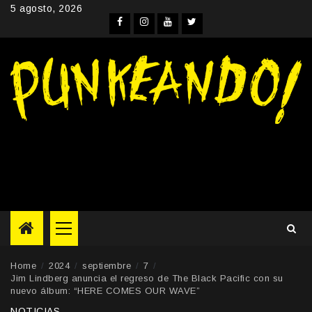
Skip
5 agosto, 2026
to
Facebook
Instagram
YouTube
Twitter
content
Primary
Menu
Home
2024
septiembre
7
Jim Lindberg anuncia el regreso de The Black Pacific con su
nuevo álbum: “HERE COMES OUR WAVE”
NOTICIAS