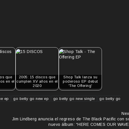
cos que
2005: 15 discos que
Shop Talk lanza su
os en el
cumplen XV años en el
poderoso EP debut
2020
'The Offering'
ue ep
go betty go new ep
go betty go new single
go betty go
Nex
Jim Lindberg anuncia el regreso de The Black Pacific con s
nuevo álbum: “HERE COMES OUR WAVE