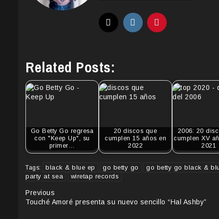
Related Posts:
Go Betty Go regresa
20 discos que
2006: 20 dis
con "Keep Up", su
cumplen 15 años en
cumplen XV añ
primer…
2022
2021
black & blue ep
go betty go
go betty go black & bl
Tags:
party at sea
wiretap records
Continue
Previous
Touché Amoré presenta su nuevo sencillo “Hal Ashby”
Reading