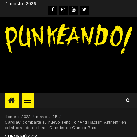
Skip
7 agosto, 2026
to
Facebook
Instagram
YouTube
Twitter
content
Primary
Menu
Home
2023
mayo
25
CardiaC comparte su nuevo sencillo “Anti Racism Anthem” en
colaboración de Liam Cormier de Cancer Bats
NUEVA MÚSICA