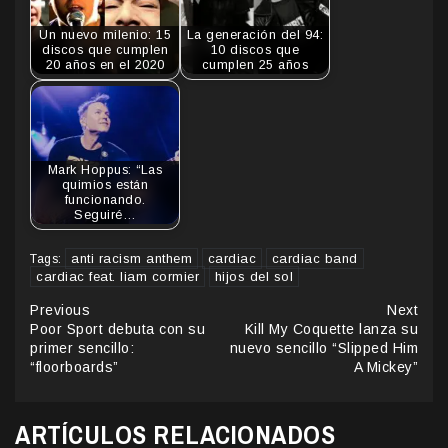
Un nuevo milenio: 15
La generación del 94:
discos que cumplen
10 discos que
20 años en el 2020
cumplen 25 años
Mark Hoppus: “Las
quimios están
funcionando.
Seguiré…
anti racism anthem
cardiac
cardiac band
Tags:
cardiac feat. liam cormier
hijos del sol
Continue
Previous
Next
Poor Sport debuta con su
Kill My Coquette lanza su
Reading
primer sencillo:
nuevo sencillo “Slipped Him
“floorboards”
A Mickey”
ARTÍCULOS RELACIONADOS