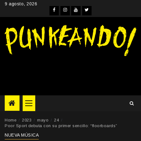
Skip
9 agosto, 2026
to
Facebook
Instagram
YouTube
Twitter
content
Primary
Menu
Home
2023
mayo
24
Poor Sport debuta con su primer sencillo: “floorboards”
NUEVA MÚSICA