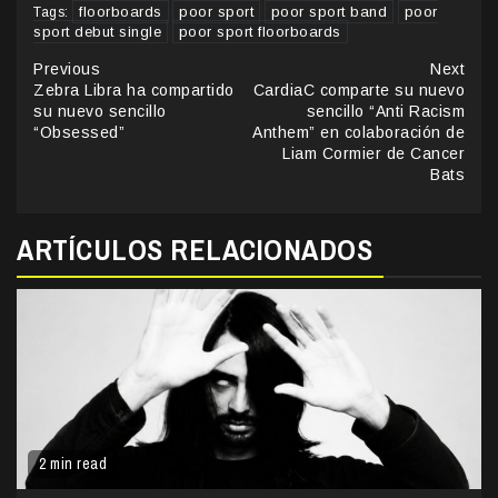
floorboards
poor sport
poor sport band
poor
Tags:
sport debut single
poor sport floorboards
Continue
Previous
Next
Zebra Libra ha compartido
CardiaC comparte su nuevo
Reading
su nuevo sencillo
sencillo “Anti Racism
“Obsessed”
Anthem” en colaboración de
Liam Cormier de Cancer
Bats
ARTÍCULOS RELACIONADOS
2 min read