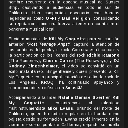
nombre recurrente en la escena musical de Sunset
Strip, cautivando a audiencias en todo el sur de
California. Han compartido escenario con bandas
legendarias como
OFF!
y
Bad Religion
, consolidando
su reputación como una fuerza a tener en cuenta en el
panorama musical local.
El video musical de
Kill My Coquette
para su canción
anterior,
“Post Teenage Angst”
, capturó la atención de
los fanáticos del punk y el rock. Con una estética punk y
la participación de los íconos del rock
Richie Ramone
(The Ramones),
Cherie Currie
(The Runaways) y
DJ
Rodney Bingenheimer
, el video se convirtió en un
éxito instantáneo. Bingenheimer, quien presentó a Kill
My Coquette en la principal estación de radio de rock de
Los Ángeles, KROQ, ha continuado apoyando y
reproduciendo su música en SiriusXM.
Acompañando a la líder
Natalie Denise Sperl
en
Kill
My Coquette
, encontramos al talentoso
multiinstrumentista
Mike Evans
, oriundo del norte de
California, quien ha sido un pilar en la banda como
bajista desde su formación. Evans creció inmerso en la
vibrante escena punk de California, dejando su huella