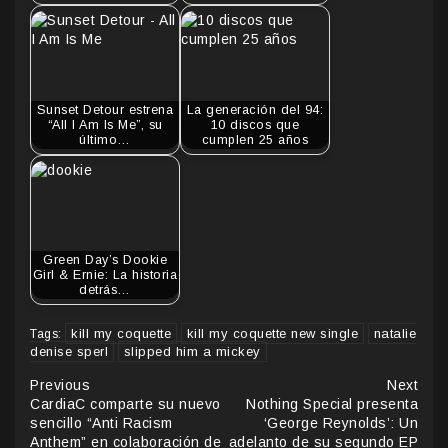
Sunset Detour estrena
La generación del 94:
“All I Am Is Me”, su
10 discos que
último…
cumplen 25 años
Green Day’s Dookie
Girl & Ernie: La historia
detrás…
kill my coquette
kill my coquette new single
natalie
Tags:
denise sperl
slipped him a mickey
Continue
Previous
Next
CardiaC comparte su nuevo
Nothing Special presenta
Reading
sencillo “Anti Racism
‘George Reynolds’: Un
Anthem” en colaboración de
adelanto de su segundo EP