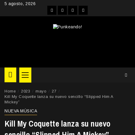
Skip
5 agosto, 2026
to
Facebook
Instagram
YouTube
Twitter
content
Primary
Menu
Home
2023
mayo
27
Kill My Coquette lanza su nuevo sencillo “Slipped Him A
Mickey”
NUEVA MÚSICA
Kill My Coquette lanza su nuevo
sencillo “Slipped Him A Mickey”