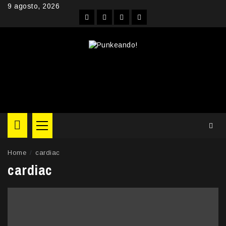
Skip
9 agosto, 2026
to
Facebook
Instagram
YouTube
Twitter
content
Primary
Menu
Home
cardiac
cardiac