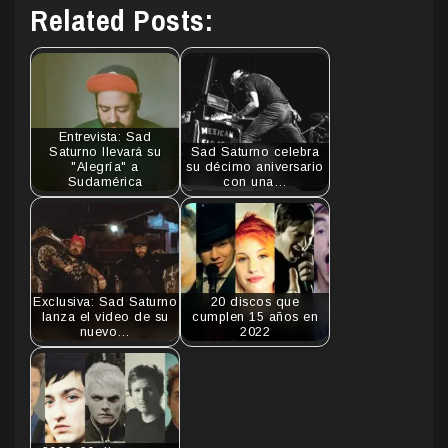
Related Posts:
Entrevista: Sad
Saturno llevará su
Sad Saturno celebra
"Alegría" a
su décimo aniversario
Sudamérica
con una…
Exclusiva: Sad Saturno
20 discos que
lanza el video de su
cumplen 15 años en
nuevo…
2022