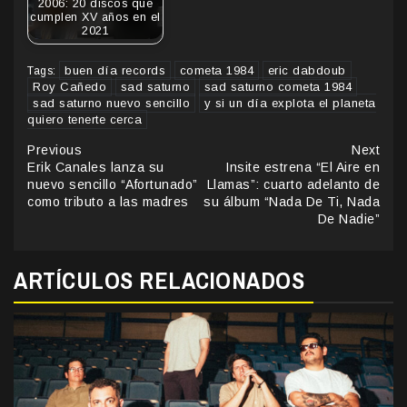
2006: 20 discos que
cumplen XV años en el
2021
buen día records
cometa 1984
eric dabdoub
Tags:
Roy Cañedo
sad saturno
sad saturno cometa 1984
sad saturno nuevo sencillo
y si un día explota el planeta
quiero tenerte cerca
Continue
Previous
Next
Erik Canales lanza su
Insite estrena “El Aire en
Reading
nuevo sencillo “Afortunado”
Llamas”: cuarto adelanto de
como tributo a las madres
su álbum “Nada De Ti, Nada
De Nadie”
ARTÍCULOS RELACIONADOS