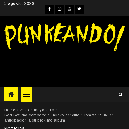
Skip
5 agosto, 2026
to
Facebook
Instagram
YouTube
Twitter
content
Primary
Menu
Home
2023
mayo
16
Sad Saturno comparte su nuevo sencillo “Cometa 1984” en
anticipación a su próximo álbum
NOTICIAS