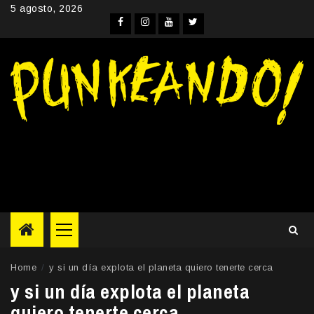
Skip
5 agosto, 2026
to
Facebook
Instagram
YouTube
Twitter
content
Primary
Menu
Home
y si un día explota el planeta quiero tenerte cerca
y si un día explota el planeta
quiero tenerte cerca