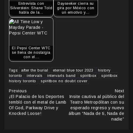
Entrevista con
Dayseeker cierra su
Silverstein: Shane Told
gira por México con
habla de la…
un emotivo y…
El Pepsi Center WTC
se llena de nostalgia
con el…
after the burial
eternal blue tour 2023
history
Tags:
toronto
intervals
intervarls band
spiritbox
spiritbox
history toronto
spiritbox no doubt cover
Continue
Previous
Next
¡El Palacio de los Deportes
Insite cautiva al público del
Reading
tembló con el metal de Lamb
Teatro Metropólitan con su
Of God, Parkway Drive y
esperado regreso y nuevo
Knocked Loose!
álbum “Nada de ti, Nada de
nadie”