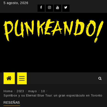
Skip
5 agosto, 2026
to
Facebook
Instagram
YouTube
Twitter
content
Primary
Menu
Home
2023
mayo
10
Spiritbox y su Eternal Blue Tour: un gran espectáculo en Toronto
RESEÑAS