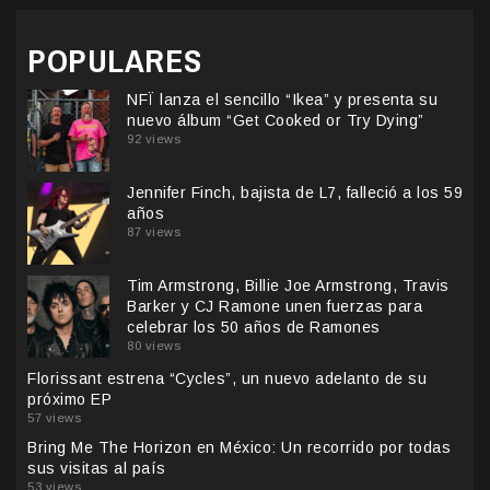
POPULARES
NFÏ lanza el sencillo “Ikea” y presenta su
nuevo álbum “Get Cooked or Try Dying”
92 views
Jennifer Finch, bajista de L7, falleció a los 59
años
87 views
Tim Armstrong, Billie Joe Armstrong, Travis
Barker y CJ Ramone unen fuerzas para
celebrar los 50 años de Ramones
80 views
Florissant estrena “Cycles”, un nuevo adelanto de su
próximo EP
57 views
Bring Me The Horizon en México: Un recorrido por todas
sus visitas al país
53 views