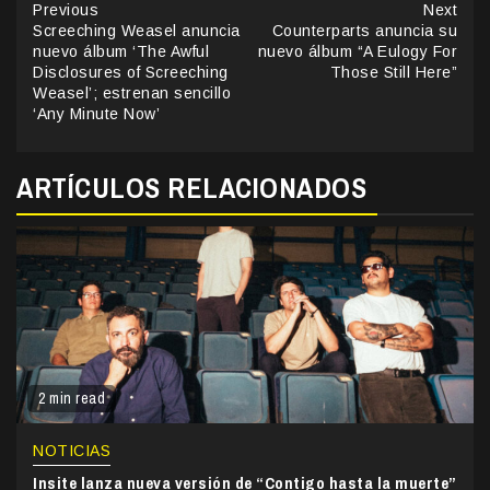
Continue
Previous
Next
Screeching Weasel anuncia
Counterparts anuncia su
Reading
nuevo álbum ‘The Awful
nuevo álbum “A Eulogy For
Disclosures of Screeching
Those Still Here”
Weasel’; estrenan sencillo
‘Any Minute Now’
ARTÍCULOS RELACIONADOS
2 min read
NOTICIAS
Insite lanza nueva versión de “Contigo hasta la muerte”