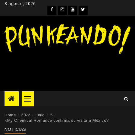
Skip
8 agosto, 2026
to
Facebook
Instagram
YouTube
Twitter
content
Primary
Menu
Home
2022
junio
5
¿My Chemical Romance confirma su visita a México?
NOTICIAS