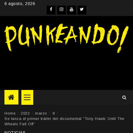
Skip
6 agosto, 2026
to
Facebook
Instagram
YouTube
Twitter
content
Primary
Menu
Home
2022
marzo
8
Se lanza el primer tráiler del documental “Tony Hawk: Until The
Wheels Fall Off”
NOTICIAS