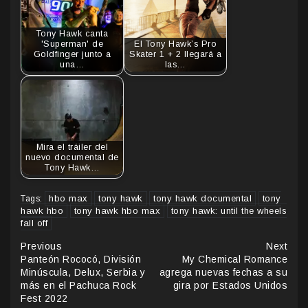
Tony Hawk canta
'Superman' de
El Tony Hawk’s Pro
Goldfinger junto a
Skater 1 + 2 llegará a
una…
las…
Mira el tráiler del
nuevo documental de
Tony Hawk…
hbo max
tony hawk
tony hawk documental
tony
Tags:
hawk hbo
tony hawk hbo max
tony hawk: until the wheels
fall off
Continue
Previous
Next
Panteón Rococó, División
My Chemical Romance
Reading
Minúscula, Delux, Serbia y
agrega nuevas fechas a su
más en el Pachuca Rock
gira por Estados Unidos
Fest 2022