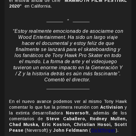
el festival anual de cine
“MAMMOTH FILM FESTIVAL
2020”
en California.
“Estoy realmente emocionado de asociarme con
Wood Entertainment. Ha sido un largo viaje
hacer el documental y estoy feliz de que
finalmente se lanzará para el skateboarding y
los fanáticos de Tony Hawk Pro Skater en todo
el mundo. La forma de arte y el videojuego
tuvieron un enorme impacto en la Generación Y
/ Z y la historia detrás es aún más fascinante”.
Comentò el director.
En el nuevo avance podemos ver al mismo Tony Hawk
comentar lo que fue la primera reunión con
Activision
y
la extinta desarrolladora
Neversoft
, además de los
comentarios de
Steve Caballero, Rodney Mullen,
Chad Muska, Eric Koston, Christian Hosoi, Scott
Pease
(Neversoft) y
John Feldmann
(
Goldfinger
).