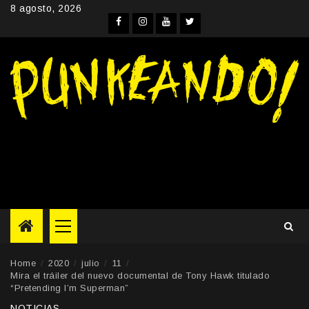
Skip
8 agosto, 2026
to
Facebook
Instagram
YouTube
Twitter
content
Primary
Menu
Home
2020
julio
11
Mira el tráiler del nuevo documental de Tony Hawk titulado
“Pretending I’m Superman”
NOTICIAS