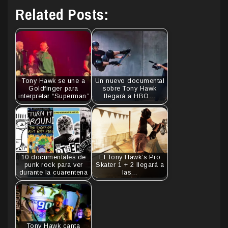
Related Posts:
Tony Hawk se une a
Un nuevo documental
Goldfinger para
sobre Tony Hawk
interpretar “Superman”
llegará a HBO…
10 documentales de
El Tony Hawk’s Pro
punk rock para ver
Skater 1 + 2 llegará a
durante la cuarentena
las…
Tony Hawk canta