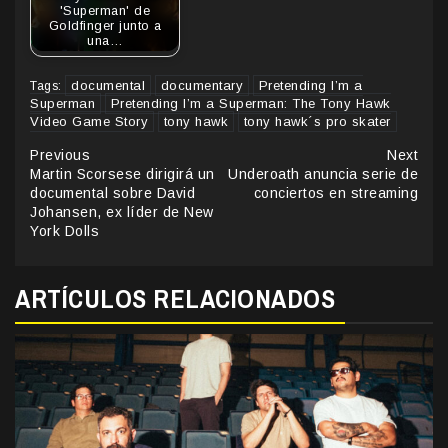
'Superman' de
Goldfinger junto a
una…
documental
documentary
Pretending I’m a
Tags:
Superman
Pretending I’m a Superman: The Tony Hawk
Video Game Story
tony hawk
tony hawk´s pro skater
Continue
Previous
Next
Martin Scorsese dirigirá un
Underoath anuncia serie de
Reading
documental sobre David
conciertos en streaming
Johansen, ex líder de New
York Dolls
ARTÍCULOS RELACIONADOS