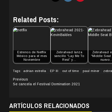
Related Posts:
Estrenos de Netflix
Zebrahead lanza
Zebrahead e
México para el mes
sencillo “Lay Me To
“Middle Seat 
Noviembre
Rest” y…
nuevo
adrian estrella
EP III
out of time
paul miner
zebr
Tags:
Continue
Previous
Se cancela el Festival Domination 2021
Reading
ARTÍCULOS RELACIONADOS