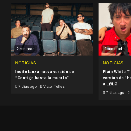
2 min read
2 min read
NOTICIAS
NOTICIAS
Insite lanza nueva versión de
Plain White T
“Contigo hasta la muerte”
versión de “He
a LØLØ
7 días ago
Victor Tellez
7 días ago