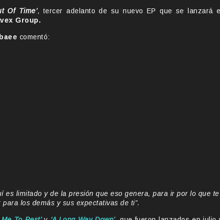
ut Of Time’
, tercer adelanto de su nuevo EP que se lanzará e
vex Group.
abaee
comentó:
í es limitado y de la presión que eso genera, para ir por lo que te
ir para los demás y sus expectativas de ti”.
 Me To Rest’
y
‘A Long Way Down’
,
que fueron lanzados en julio 