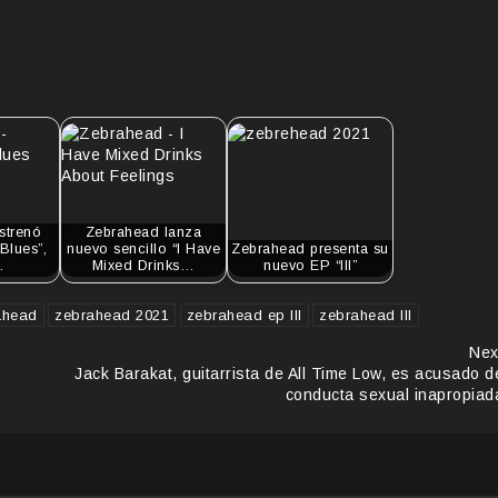
strenó
Zebrahead lanza
Blues”,
nuevo sencillo “I Have
Zebrahead presenta su
…
Mixed Drinks…
nuevo EP “III”
ahead
zebrahead 2021
zebrahead ep III
zebrahead III
Nex
Jack Barakat, guitarrista de All Time Low, es acusado d
conducta sexual inapropiad