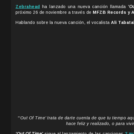
Zebrahead
ha lanzado una nueva canción llamada
‘O
próximo 26 de noviembre a través de
MFZB Records y A
Hablando sobre la nueva canción, el vocalista
Ali Tabat
“‘Out Of Time’ trata de darte cuenta de que tu tiempo aqu
hace feliz y realizado, o para viv
‘Out Of Time’
sigue al lanzamiento de las canciones
‘Lay