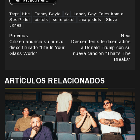
enfrascados en…
bbc
Danny Boyle
fx
Lonely Boy: Tales from a
Tags:
Sex Pistol
pistols
serie pistol
sex pistols
Steve
Jones
Continue
Previous
Next
Citizen anuncia su nuevo
Descendents le dicen adiós
Reading
disco titulado “Life In Your
a Donald Trump con su
Glass World”
nueva canción “That’s The
Breaks”
ARTÍCULOS RELACIONADOS