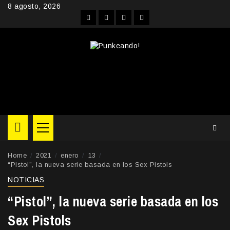
Skip
8 agosto, 2026
to
Facebook
Instagram
YouTube
Twitter
content
Primary
Menu
Home
2021
enero
13
“Pistol”, la nueva serie basada en los Sex Pistols
NOTICIAS
“Pistol”, la nueva serie basada en los
Sex Pistols