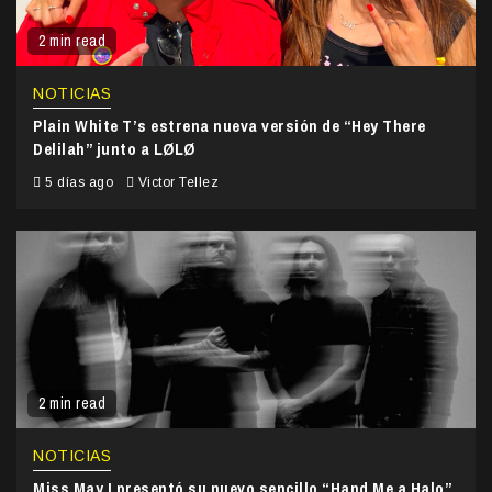
2 min read
NOTICIAS
Plain White T’s estrena nueva versión de “Hey There
Delilah” junto a LØLØ
5 días ago
Victor Tellez
2 min read
NOTICIAS
Miss May I presentó su nuevo sencillo “Hand Me a Halo”