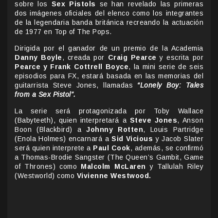
sobre los
Sex Pistols
se han revelado las primeras
dos imágenes oficiales del elenco como los integrantes
de la legendaria banda británica recreando la actuación
de 1977 en Top of The Pops.
Dirigida por el ganador de un premio de la Academia
Danny Boyle
, creada por
Craig Pearce
y escrita por
Pearce y Frank Cottrell Boyce
, la mini serie de seis
episodios para FX, estará basada en las memorias del
guitarrista Steve Jones, llamadas
“Lonely Boy: Tales
from a Sex Pistol”.
La serie será protagonizada por Toby Wallace
(Babyteeth), quien interpretará a
Steve Jones
, Anson
Boon (Blackbird) a
Johnny Rotten
, Louis Partridge
(Enola Holmes) encarnará a
Sid Vicious
y Jacob Slater
será quien interprete a
Paul Cook
, además, se confirmó
a Thomas-Brodie Sangster (The Queen’s Gambit, Game
of Thrones) como
Malcolm McLaren
y Tallulah Riley
(Westworld) como
Vivienne Westwood.