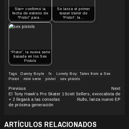
Star+ confirmó la
Se lanza el primer
fecha de estreno de
teaser tráiler de
“Pistol” para…
'Pistol'; la…
“Pistol”, la nueva serie
basada en los Sex
Pistols
Danny Boyle
fx
Lonely Boy: Tales from a Sex
Tags:
Pistol
mini serie
pistol
sex pistols
Continue
Previous
Next
El Tony Hawk’s Pro Skater 1
Scott Sellers, exvocalista de
Reading
+ 2 llegará a las consolas
Rufio, lanza nuevo EP
de próxima generación
ARTÍCULOS RELACIONADOS