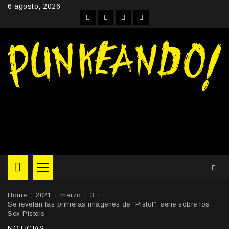
Skip
6 agosto, 2026
to
Facebook
Instagram
YouTube
Twitter
content
Primary
Menu
Home
2021
marzo
3
Se revelan las primeras imágenes de “Pistol”, serie sobre los
Sex Pistols
NOTICIAS