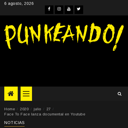
Skip
6 agosto, 2026
to
Facebook
Instagram
YouTube
Twitter
content
Primary
Menu
Home
2020
julio
27
Face To Face lanza documental en Youtube
NOTICIAS