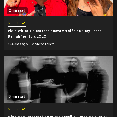
2 min read
NOTICIAS
Plain White T’s estrena nueva versión de “Hey There
Delilah” junto a LØLØ
4 días ago
Victor Tellez
2 min read
NOTICIAS
Miss May I presentó su nuevo sencillo “Hand Me a Halo”