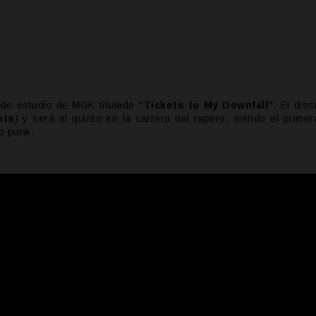
m de estudio de MGK titulado
“Tickets to My Downfall”
. El disc
nts
) y será el quinto en la carrera del rapero, siendo el primer
p punk.