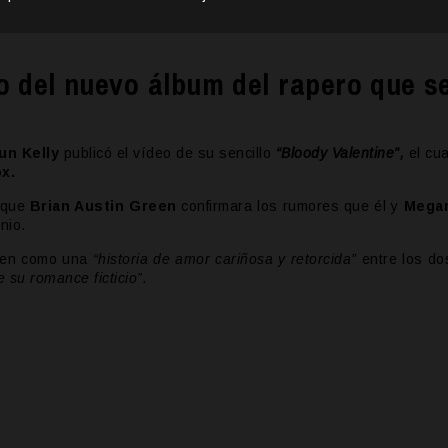
to del nuevo álbum del rapero que s
un Kelly
publicó el vídeo de su sencillo
“Bloody Valentine”,
el cua
x.
e que
Brian Austin Green
confirmara los rumores que él y
Mega
nio.
iben como una
“historia de amor cariñosa y retorcida”
entre los do
de su romance ficticio”.