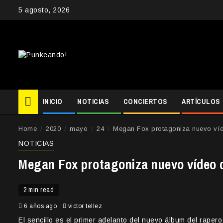
Skip
5 agosto, 2026
to
content
INICIO
NOTICIAS
CONCIERTOS
ARTÍCULOS
Home
2020
mayo
24
Megan Fox protagoniza nuevo víd
NOTICIAS
Megan Fox protagoniza nuevo vídeo 
2 min read
6 años ago
victor tellez
El sencillo es el primer adelanto del nuevo álbum del raper