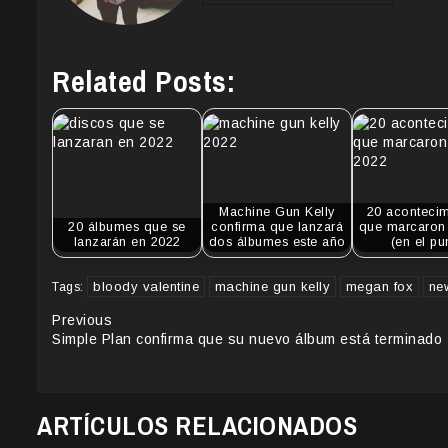
Related Posts:
Machine Gun Kelly
20 acontecim
20 álbumes que se
confirma que lanzará
que marcaron 
lanzarán en 2022
dos álbumes este año
(en el pu
bloody valentine
machine gun kelly
megan fox
ne
Tags:
Continue
Previous
Simple Plan confirma que su nuevo álbum está terminado
Reading
ARTÍCULOS RELACIONADOS