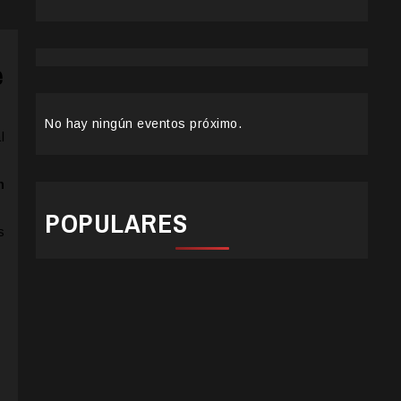
e
No hay ningún eventos próximo.
l
n
POPULARES
s