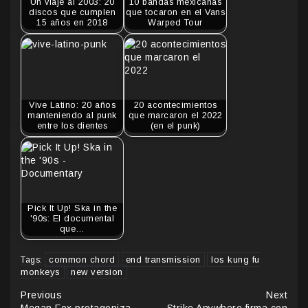
Un viaje al 2003: 20
10 bandas mexicanas
discos que cumplen
que tocaron en el Vans
15 años en 2018
Warped Tour
Vive Latino: 20 años
20 acontecimientos
manteniendo al punk
que marcaron el 2022
entre los dientes
(en el punk)
Pick It Up! Ska in the
'90s: El documental
que…
common chord
end transmission
los kung fu
Tags:
monkeys
new version
Continue
Previous
Next
Megan Fox protagoniza
Strike Anywhere firma con