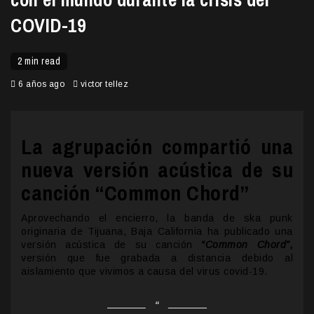
COVID-19
2 min read
6 años ago
victor tellez
La agrupación compartió una
nueva versión acústica de su
canción “Common Chord”
Aprovechando el encierro, la banda de ska punk
originaria de Tijuana, Baja California ha publicado una
versión acústica de su canción
“Common Chord”,
versión que fue grabada a distancia debido al
aislamiento que vivimos a causa del virus covid-19.