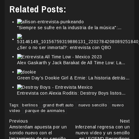
Related Posts:
"Siempre se sufre en la industria de la música":…
¿Ser o no ser inmortal?: entrevista con QBO
Alex Gaskarth y Jack Barakat de All Time Low: La…
Green Day’s Dookie Girl & Ernie: La historia detrás…
Entrevista con Alexia Roditis: Destroy Boys listos…
berlinos
grand theft auto
nuevo sencillo
nuevo
Tags:
video
parque de animales
Continue
Previous
Next
Amsterdam apuesta por un
Inferzenal regresa con un
Reading
sonido nuevo con el
nuevo vídeo y un sencillo
lanzamiento de su sencillo
en LEGEND Recordings