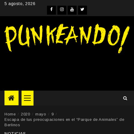
Skip
5 agosto, 2026
to
Facebook
Instagram
YouTube
Twitter
content
Primary
Menu
Home
2020
mayo
9
Escapa de tus preocupaciones en el “Parque de Animales” de
Berlinos
NOTICIAS