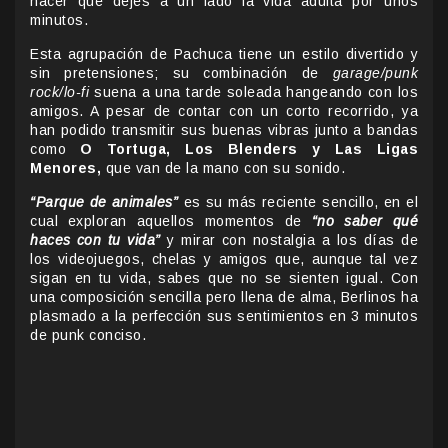
hacer que dejes a un lado la vida adulta por unos
minutos.
Esta agrupación de Pachuca tiene un estilo divertido y
sin pretensiones; su combinación de
garage/punk
rock/lo-fi
suena a una tarde soleada hangeando con los
amigos. A pesar de contar con un corto recorrido, ya
han podido transmitir sus buenas vibras junto a bandas
como
O Tortuga, Los Blenders y Las Ligas
Menores,
que van de la mano con su sonido.
“Parque de animales”
es su más reciente sencillo, en el
cual exploran aquellos momentos de
“no saber qué
haces con tu vida”
y mirar con nostalgia a los días de
los videojuegos, chelas y amigos que, aunque tal vez
sigan en tu vida, sabes que no se sienten igual. Con
una composición sencilla pero llena de alma, Berlinos ha
plasmado a la perfección sus sentimientos en 3 minutos
de punk conciso.