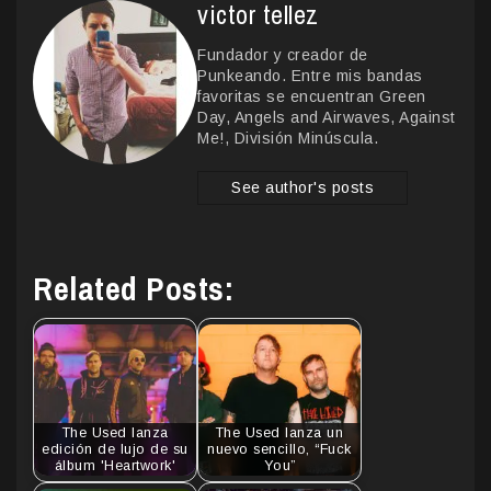
victor tellez
Fundador y creador de
Punkeando. Entre mis bandas
favoritas se encuentran Green
Day, Angels and Airwaves, Against
Me!, División Minúscula.
See author's posts
Related Posts:
The Used lanza
The Used lanza un
edición de lujo de su
nuevo sencillo, “Fuck
álbum 'Heartwork'
You”