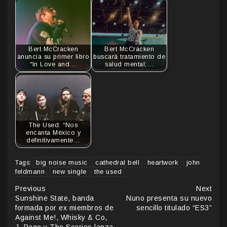
Bert McCracken
Bert McCracken
anuncia su primer libro
buscará tratamiento de
“In Love and…
salud mental;…
The Used: “Nos
encanta México y
definitivamente…
big noise music
cathedral bell
heartwork
john
Tags:
feldmann
new single
the used
Continue
Previous
Next
Sunshine State, banda
Nuno presenta su nuevo
Reading
formada por ex miembros de
sencillo titulado “ES3”
Against Me!, Whisky & Co,