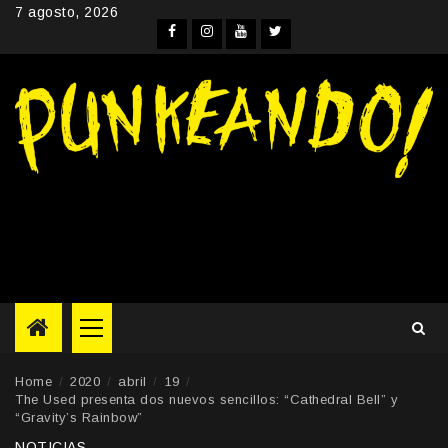
Skip
7 agosto, 2026
to
Facebook
Instagram
YouTube
Twitter
content
Primary
Menu
Home
2020
abril
19
The Used presenta dos nuevos sencillos: “Cathedral Bell” y
“Gravity’s Rainbow”
NOTICIAS