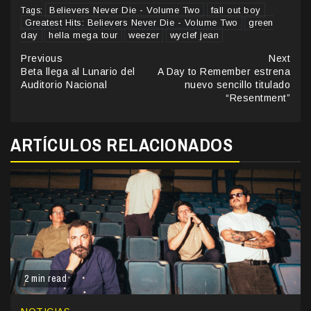
Believers Never Die - Volume Two
fall out boy
Tags:
Greatest Hits: Believers Never Die - Volume Two
green
day
hella mega tour
weezer
wyclef jean
Continue
Previous
Next
Beta llega al Lunario del
A Day to Remember estrena
Reading
Auditorio Nacional
nuevo sencillo titulado
“Resentment”
ARTÍCULOS RELACIONADOS
2 min read