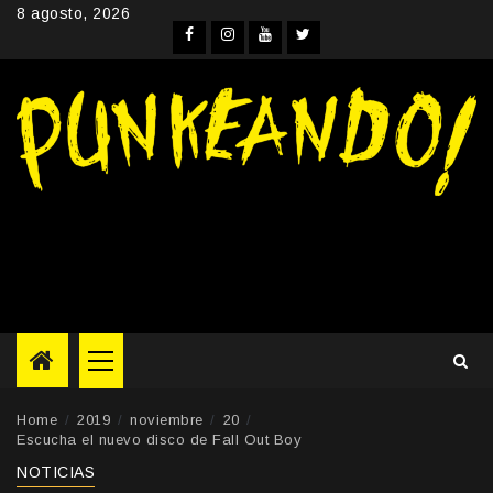
Skip
8 agosto, 2026
to
Facebook
Instagram
YouTube
Twitter
content
Primary
Menu
Home
2019
noviembre
20
Escucha el nuevo disco de Fall Out Boy
NOTICIAS