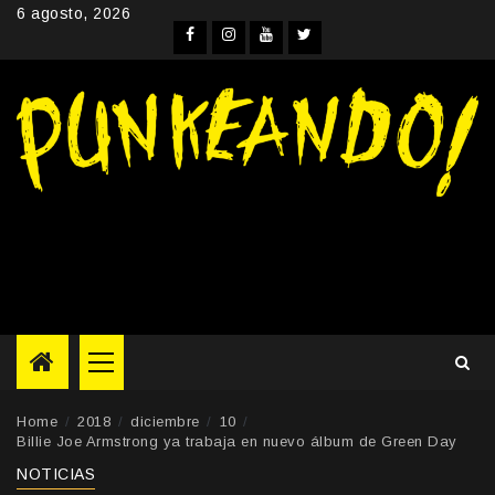
Skip
6 agosto, 2026
to
Facebook
Instagram
YouTube
Twitter
content
Primary
Menu
Home
2018
diciembre
10
Billie Joe Armstrong ya trabaja en nuevo álbum de Green Day
NOTICIAS