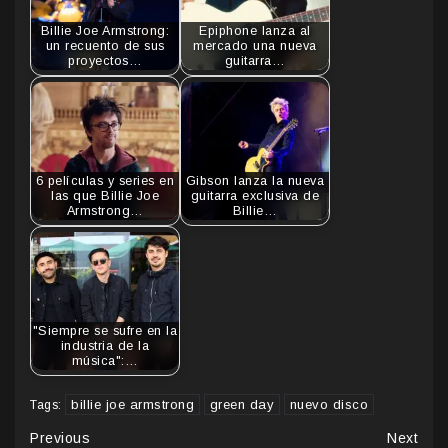
Billie Joe Armstrong:
Epiphone lanza al
un recuento de sus
mercado una nueva
proyectos…
guitarra…
6 películas y series en
Gibson lanza la nueva
las que Billie Joe
guitarra exclusiva de
Armstrong…
Billie…
"Siempre se sufre en la
industria de la
música":…
billie joe armstrong
green day
nuevo disco
Tags:
Continue
Previous
Next