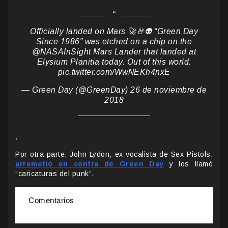
Officially landed on Mars 🚀🤘👽 “Green Day
Since 1986” was etched on a chip on the
@NASAInSight
Mars Lander that landed at
Elysium Planitia today. Out of this world.
pic.twitter.com/WwNEKh4nxE
— Green Day (@GreenDay)
26 de noviembre de
2018
.
Por otra parte, John Lydon, ex vocalista de Sex Pistols,
arremetió en contra de Green Day
y los llamó
“caricaturas del punk”.
Comentarios