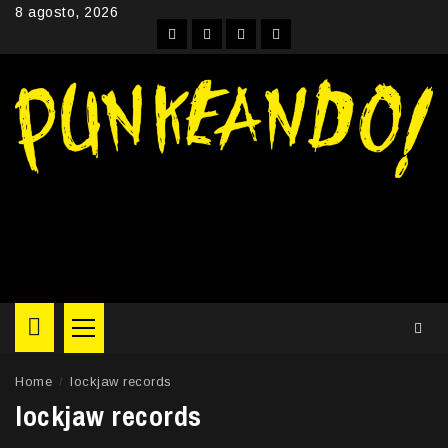
Skip
8 agosto, 2026
to
Facebook
Instagram
YouTube
Twitter
content
Primary
Menu
Home
lockjaw records
lockjaw records