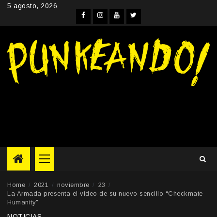
Skip
5 agosto, 2026
to
Facebook
Instagram
YouTube
Twitter
content
Primary
Menu
Home
2021
noviembre
23
La Armada presenta el video de su nuevo sencillo “Checkmate
Humanity”
NOTICIAS