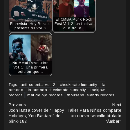
El CMBA Punk Rock
Entrevista: Hey Besala.
Fest Vol. 2: un festival
presenta su Vol. 2
que sigue…
Nu Metal Revolution
Vol. 1: Una primera
edición que…
anti-colonial vol. 2
checkmate humanity
la
Tags:
armada
la armada checkmate humanity
lockjaw
records
mal de ojo records
thousand islands records
Continue
Previous
Next
Jxdn lanza cover de “Happy
Taller Para Niños comparte
Reading
Holidays, You Bastard” de
un nuevo sencillo titulado
blink-182
“Ámbar”