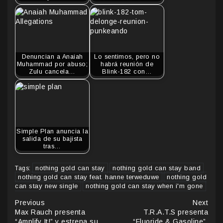
Denuncian a Anaiah
Lo sentimos, pero no
Muhammad por abuso;
habrá reunión de
Zulu cancela…
Blink-182 con…
Simple Plan anuncia la
salida de su bajista
tras…
nothing gold can stay
nothing gold can stay band
Tags:
nothing gold can stay feat. hanne terweduwe
nothing gold
can stay new single
nothing gold can stay when i'm gone
Continue
Previous
Next
Max Rauch presenta
T.R.A.T.S presenta
Reading
“Amplify It!” y estrena su
“Fluoride & Gasoline”,