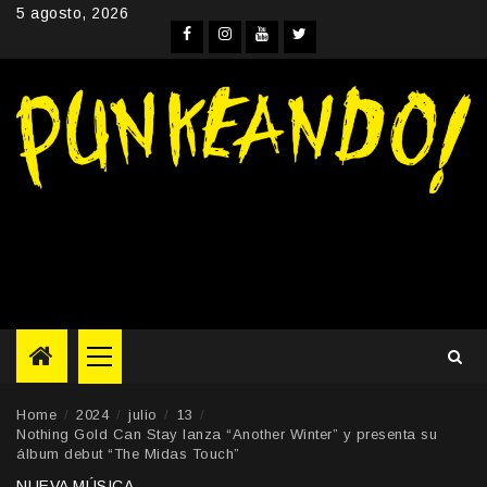
Skip
5 agosto, 2026
to
Facebook
Instagram
YouTube
Twitter
content
Primary
Menu
Home
2024
julio
13
Nothing Gold Can Stay lanza “Another Winter” y presenta su
álbum debut “The Midas Touch”
NUEVA MÚSICA