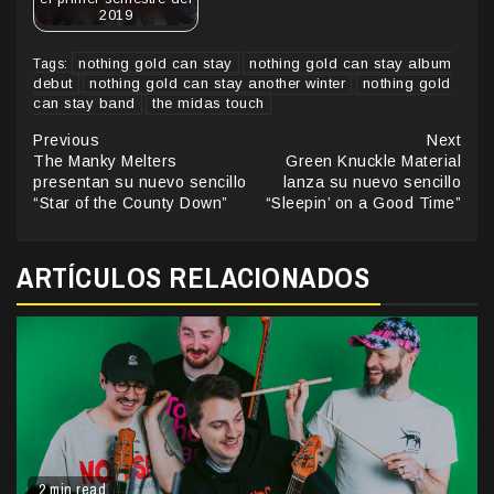
2019
nothing gold can stay
nothing gold can stay album
Tags:
debut
nothing gold can stay another winter
nothing gold
can stay band
the midas touch
Continue
Previous
Next
The Manky Melters
Green Knuckle Material
Reading
presentan su nuevo sencillo
lanza su nuevo sencillo
“Star of the County Down”
“Sleepin’ on a Good Time”
ARTÍCULOS RELACIONADOS
2 min read