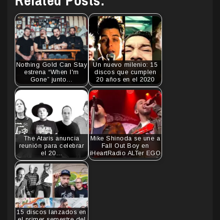
Related Posts:
Nothing Gold Can Stay
Un nuevo milenio: 15
estrena “When I'm
discos que cumplen
Gone” junto…
20 años en el 2020
The Ataris anuncia
Mike Shinoda se une a
reunión para celebrar
Fall Out Boy en
el 20…
iHeartRadio ALTer EGO
15 discos lanzados en
el primer semestre del