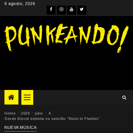
Skip
6 agosto, 2026
to
Facebook
Instagram
YouTube
Twitter
content
Primary
Menu
Home
2026
julio
4
Seven Blood estrena su sencillo “Burst in Flames”
NUEVA MÚSICA