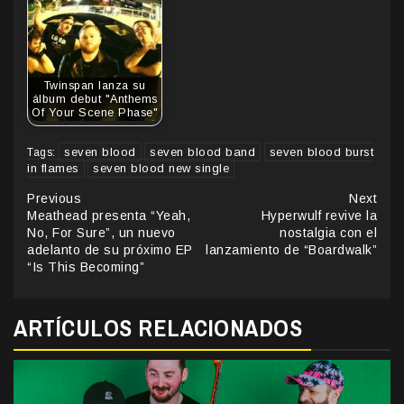
Twinspan lanza su
álbum debut "Anthems
Of Your Scene Phase"
seven blood
seven blood band
seven blood burst
Tags:
in flames
seven blood new single
Continue
Previous
Next
Meathead presenta “Yeah,
Hyperwulf revive la
Reading
No, For Sure”, un nuevo
nostalgia con el
adelanto de su próximo EP
lanzamiento de “Boardwalk”
“Is This Becoming”
ARTÍCULOS RELACIONADOS