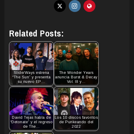
Related Posts:
Slide/Ways estrena
The Wonder Years
“The Sun” y presenta
anuncia Burst & Decay
su nuevo EP…
Vol. III y…
David Tejas habla de
Los 10 discos favoritos
“Detonate” y el regreso
de Punkeando del
de The…
2022