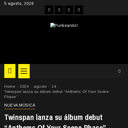
Skip
5 agosto, 2026
to
Facebook
Instagram
YouTube
Twitter
content
Primary
Menu
Home
2024
agosto
14
Twinspan lanza su álbum debut “Anthems Of Your Scene
Phase”
NUEVA MÚSICA
Twinspan lanza su álbum debut
“Anthems Of Your Scene Phase”