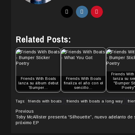
Related Posts:
Friends With
Friends With Boats
Friends With Boats
lanza su se
lanza su álbum debut
finaliza el año con el
"Bumper St
'Bumper…
sencillo…
Poetry
friends with boats
friends with boats a long way
fri
Tags:
Continue
Previous
Toby McAllister presenta “Silhouette”, nuevo adelanto de 
Reading
próximo EP