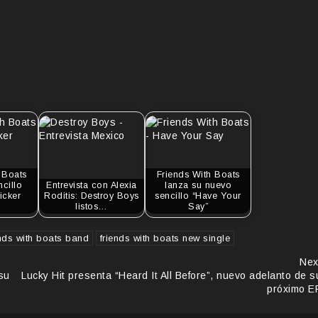
 Boats
Friends With Boats
ncillo
Entrevista con Alexia
lanza su nuevo
icker
Roditis: Destroy Boys
sencillo “Have Your
"
listos…
Say”
ends with boats band
friends with boats new single
Nex
su
Lucky Hit presenta “Heard It All Before”, nuevo adelanto de s
próximo E