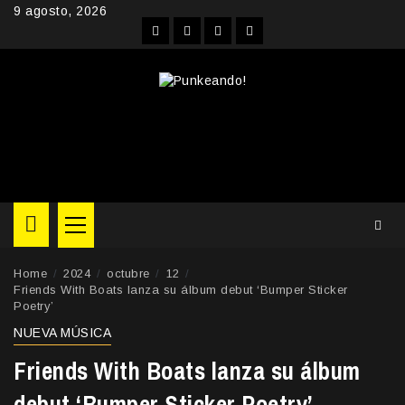
Skip
9 agosto, 2026
to
Facebook
Instagram
YouTube
Twitter
content
Primary
Menu
Home
2024
octubre
12
Friends With Boats lanza su álbum debut ‘Bumper Sticker
Poetry’
NUEVA MÚSICA
Friends With Boats lanza su álbum
debut ‘Bumper Sticker Poetry’