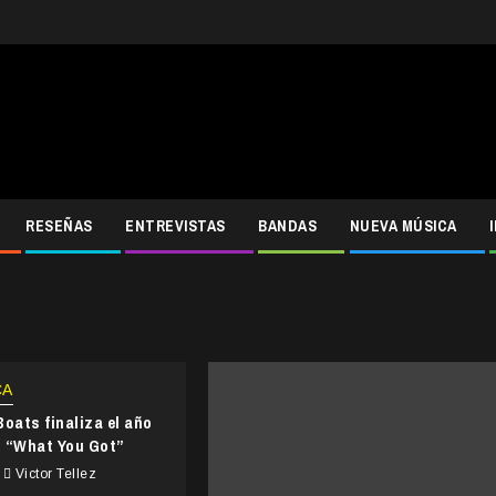
RESEÑAS
ENTREVISTAS
BANDAS
NUEVA MÚSICA
CA
oats finaliza el año
lo “What You Got”
Victor Tellez