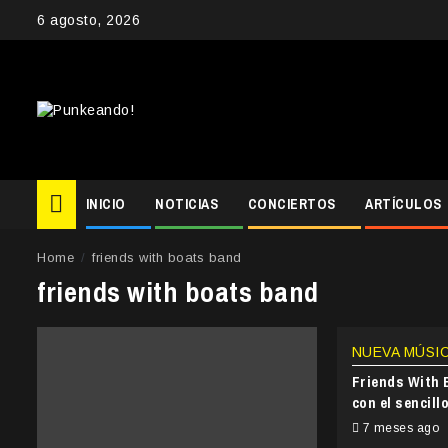
Skip
6 agosto, 2026
to
content
INICIO
NOTICIAS
CONCIERTOS
ARTÍCULOS
Home
friends with boats band
friends with boats band
NUEVA MÚSI
Friends With B
con el sencil
7 meses ago