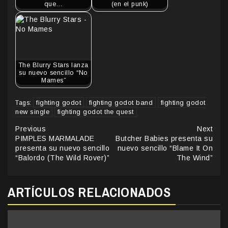
que…
(en el punk)
The Blurry Stars lanza
su nuevo sencillo “No
Mames”
fighting godot
fighting godot band
fighting godot
Tags:
new single
fighting godot the quest
Continue
Previous
Next
PIMPLES MARMALADE
Butcher Babies presenta su
Reading
presenta su nuevo sencillo
nuevo sencillo “Blame It On
“Balordo (The Wild Rover)”
The Wind”
ARTÍCULOS RELACIONADOS