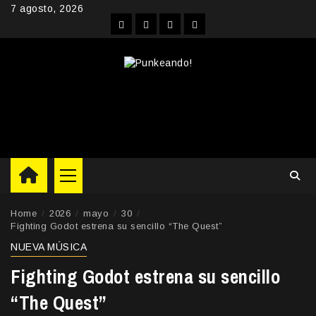
Skip
7 agosto, 2026
to
Facebook
Instagram
YouTube
Twitter
content
Primary
Menu
Home
2026
mayo
30
Fighting Godot estrena su sencillo “The Quest”
NUEVA MÚSICA
Fighting Godot estrena su sencillo
“The Quest”